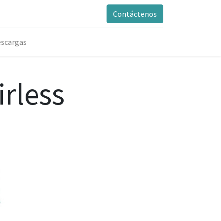
Contáctenos
scargas
rless